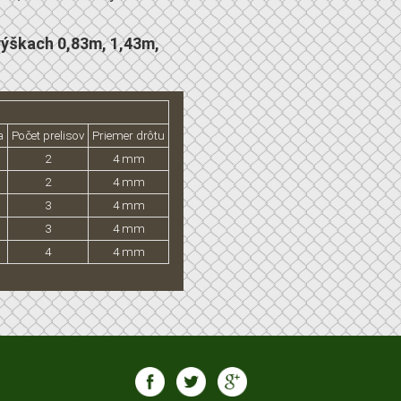
výškach 0,83m, 1,43m,
a
Počet prelisov
Priemer drôtu
2
4 mm
2
4 mm
3
4 mm
3
4 mm
4
4 mm