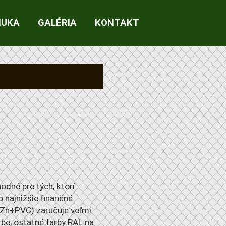
NUKA
GALÉRIA
KONTAKT
odné pre tých, ktorí
o najnižšie finančné
 (Zn+PVC) zaručuje veľmi
rbe, ostatné farby RAL na