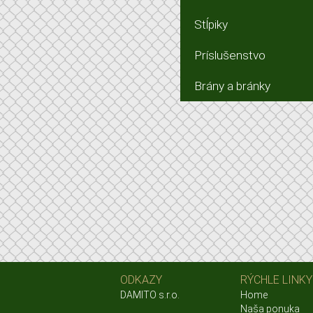
Stĺpiky
Príslušenstvo
Brány a bránky
ODKAZY
RÝCHLE LINKY
DAMITO s.r.o.
Home
Naša ponuka