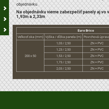
objednávku.
Na objednávku vieme zabezpečiť panely aj vo 
1,93m a 2,33m
Euro Brico
Veľkosť oka (mm)
Výška / dĺžka panela (m)
Povrchová úprav
1,03 / 2,50
ZN + PVC
1,23 / 2,50
ZN + PVC
200 x 50
1,53 / 2,50
ZN + PVC
1,73 / 2,50
ZN + PVC
2,03 / 2,50
ZN + PVC