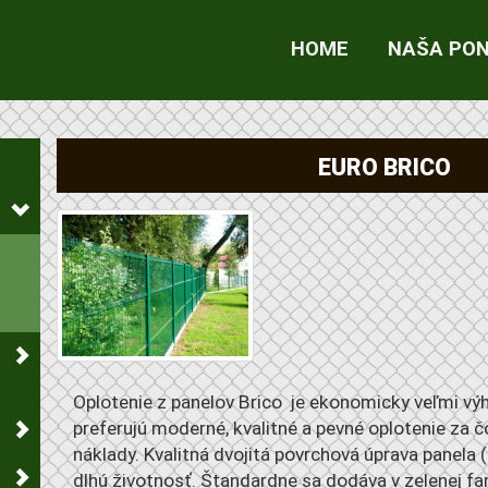
HOME
NAŠA PO
EURO BRICO
Oplotenie z panelov Brico je ekonomicky veľmi výh
preferujú moderné, kvalitné a pevné oplotenie za č
náklady. Kvalitná dvojitá povrchová úprava panela
dlhú životnosť. Štandardne sa dodáva v zelenej fa