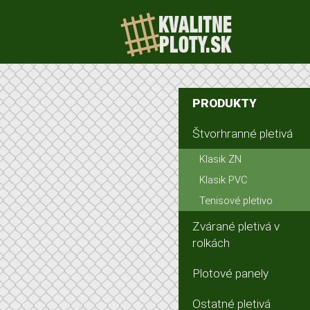
PRODUKTY
Štvorhranné pletivá
Klasik ZN
Klasik PVC
Tenisové pletivo
Zvárané pletivá v
rolkách
Plotové panely
Ostatné pletivá