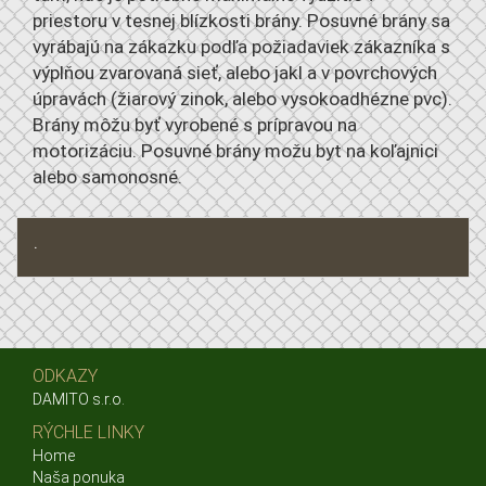
priestoru v tesnej blízkosti brány. Posuvné brány sa
vyrábajú na zákazku podľa požiadaviek zákazníka s
výplňou zvarovaná sieť, alebo jakl a v povrchových
úpravách (žiarový zinok, alebo vysokoadhézne pvc).
Brány môžu byť vyrobené s prípravou na
motorizáciu. Posuvné brány možu byt na koľajnici
alebo samonosné.
.
ODKAZY
DAMITO s.r.o.
RÝCHLE LINKY
Home
Naša ponuka